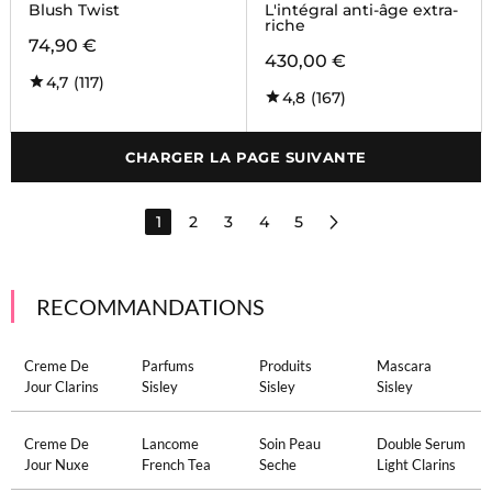
Blush Twist
L'intégral anti-âge extra-
riche
74,90 €
430,00 €
4,7
(117)
4,8
(167)
CHARGER LA PAGE SUIVANTE
1
2
3
4
5
RECOMMANDATIONS
Creme De
Parfums
Produits
Mascara
Jour Clarins
Sisley
Sisley
Sisley
Creme De
Lancome
Soin Peau
Double Serum
Jour Nuxe
French Tea
Seche
Light Clarins