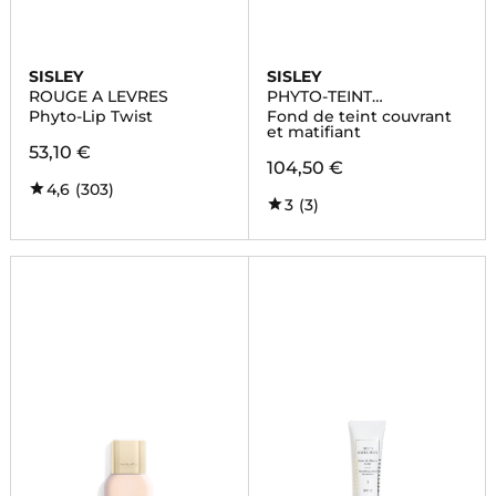
SISLEY
SISLEY
ROUGE A LEVRES
PHYTO-TEINT
PERFECTION
Phyto-Lip Twist
Fond de teint couvrant
et matifiant
53,10 €
104,50 €
4,6
(303)
3
(3)