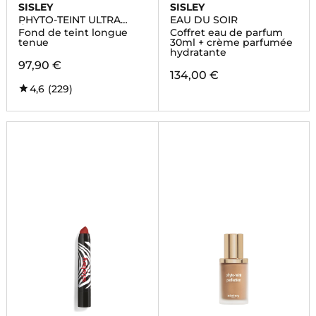
SISLEY
SISLEY
PHYTO-TEINT ULTRA
EAU DU SOIR
ÉCLAT
Fond de teint longue
Coffret eau de parfum
tenue
30ml + crème parfumée
hydratante
97,90 €
134,00 €
4,6
(229)