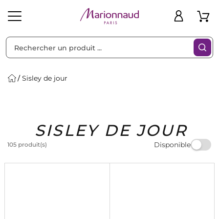
Trier par
Filtres
Sisley de jour
Idées
Bons
SISLEY DE JOUR
heveux
Solaire
Homme
Marques
Cadeaux
Plans
Disponible
105 produit(s)