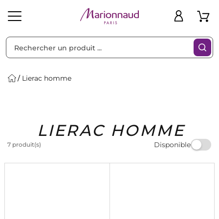
Trier par
Filtres
Lierac homme
Idées
Bons
LIERAC HOMME
heveux
Solaire
Homme
Marques
Cadeaux
Plans
Disponible
7 produit(s)