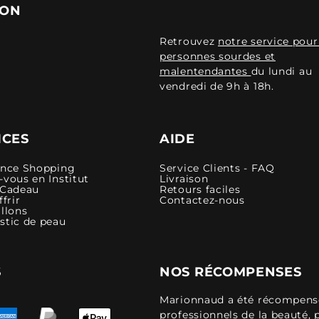
ION
Retrouvez
notre service pour
personnes sourdes et
malentendantes
du lundi au
vendredi de 9h à 18h.
ICES
AIDE
ence Shopping
Service Clients - FAQ
vous en Institut
Livraison
 Cadeau
Retours faciles
ffrir
Contactez-nous
llons
stic de peau
S
NOS RÉCOMPENSES
Marionnaud a été récompensé 
professionnels de la beauté, 