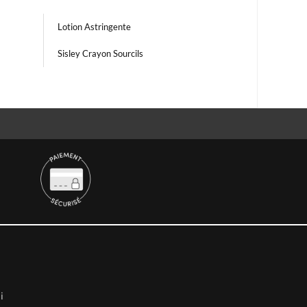
Lotion Astringente
Sisley Crayon Sourcils
i