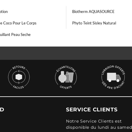
otion
Biotherm AQUASOURCE
De Coco Pour Le Corps
Phyto Teint Sisley Natural
illant Peau Seche
UD
SERVICE CLIENTS
Notre Service Clients est
disponible du lundi au samed