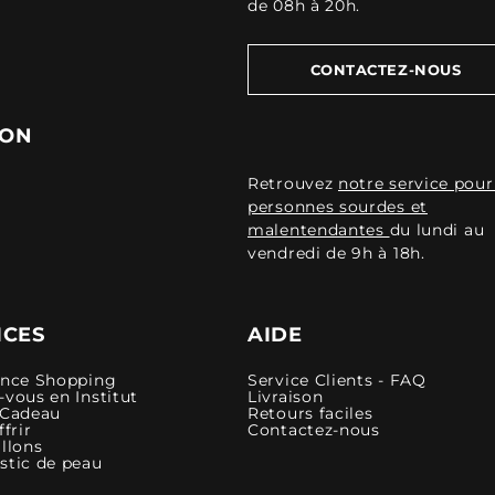
de 08h à 20h.
CONTACTEZ-NOUS
ION
Retrouvez
notre service pour
personnes sourdes et
malentendantes
du lundi au
vendredi de 9h à 18h.
ICES
AIDE
ence Shopping
Service Clients - FAQ
vous en Institut
Livraison
 Cadeau
Retours faciles
ffrir
Contactez-nous
llons
stic de peau