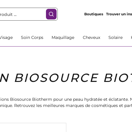
Boutiques
Trouver un ins
Visage
Soin Corps
Maquillage
Cheveux
Solaire
N BIOSOURCE BI
tions Biosource Biotherm pour une peau hydratée et éclatante. N
 unique. Retrouvez les meilleures marques de cosmétiques et pa
e prendre soin de votre peau avec nos lotions nourrissantes et a