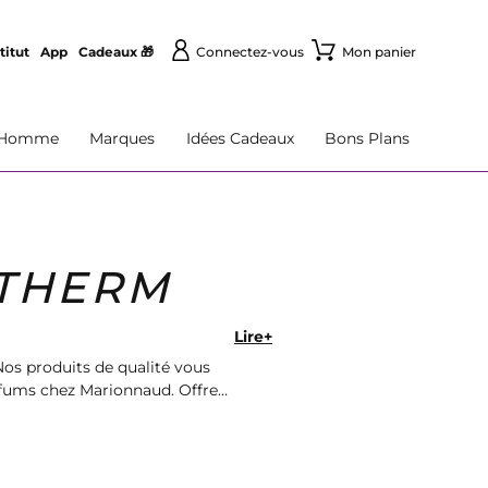
titut
App
Cadeaux 🎁
Connectez-vous
Mon panier
Homme
Marques
Idées Cadeaux
Bons Plans
OTHERM
Lire+
os produits de qualité vous
rfums chez Marionnaud. Offrez-
paisantes.