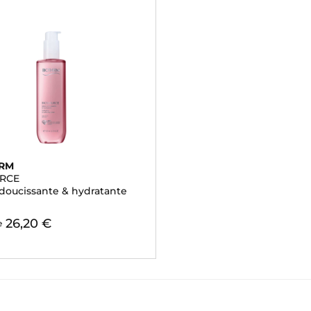
ERM
RCE
adoucissante & hydratante
26,20 €
e