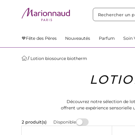
TRIER PAR
Filtres
Nos Suggestions
💙Fête des Pères
Nouveautés
Parfum
Soin 
Lotion biosource biotherm
LOTIO
Découvrez notre sélection de lo
offrent une expérience sensorielle
vous le luxe d
Disponible
2 produit(s)