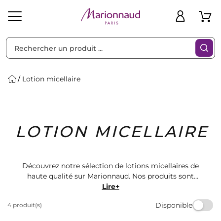
Trier par
Filtres
Lotion micellaire
Idées
Bons
LOTION MICELLAIRE
heveux
Solaire
Homme
Marques
Cadeaux
Plans
Découvrez notre sélection de lotions micellaires de
haute qualité sur Marionnaud. Nos produits sont
formulés pour nettoyer en profondeur tout en
Lire+
douceur, laissant votre peau propre et rafraîchie.
Disponible
4 produit(s)
Parfait pour tous les types de peau, trouvez la lotion
micellaire idéale pour votre routine de soins de la