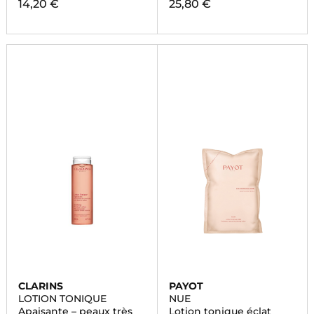
14,20 €
25,80 €
CLARINS
PAYOT
LOTION TONIQUE
NUE
Apaisante – peaux très
Lotion tonique éclat