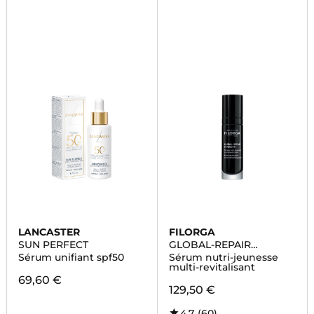
LANCASTER
FILORGA
SUN PERFECT
GLOBAL-REPAIR
INTENSIVE
Sérum unifiant spf50
Sérum nutri-jeunesse
multi-revitalisant
69,60 €
129,50 €
4,7
(60)