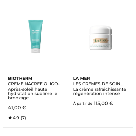
BIOTHERM
LA MER
CREME NACREE OLIGO-
LES CRÈMES DE SOIN
THERMALE
VISAGE
Après-soleil haute
La crème rafraîchissante
hydratation sublime le
régénération intense
bronzage
115,00 €
À partir de
41,00 €
4,9
(7)