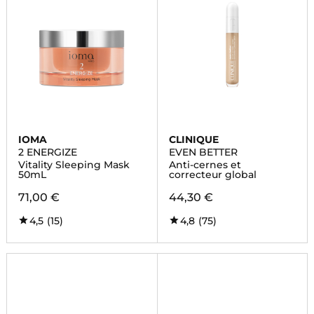
IOMA
CLINIQUE
2 ENERGIZE
EVEN BETTER
Vitality Sleeping Mask
Anti-cernes et
50mL
correcteur global
71,00 €
44,30 €
4,5
(15)
4,8
(75)