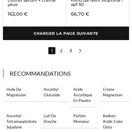
Coffret sérum + crème
Fond de teint vitaminé -
yeux
spf 50
162,00 €
66,70 €
CHARGER LA PAGE SUIVANTE
1
2
3
RECOMMANDATIONS
Huile De
Ascorbyl
Acide
Creme
Magnésium
Glucoside
Ascorbique
Magnesium
En Poudre
Ascorbyl
Lait De
Parfum
Redken
Tetraisopalmitate
Douche
Monsieur
Acidic Color
Squalane
Gloss