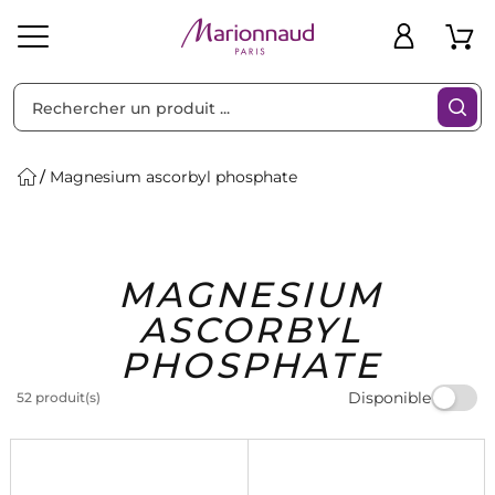
Trier par
Filtres
Magnesium ascorbyl phosphate
Idées
Bons
MAGNESIUM
heveux
Solaire
Homme
Marques
Cadeaux
Plans
ASCORBYL
PHOSPHATE
Disponible
52 produit(s)