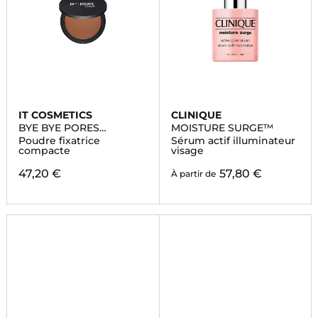
IT COSMETICS
CLINIQUE
BYE BYE PORES
MOISTURE SURGE™
PRESSED™
Poudre fixatrice
Sérum actif illuminateur
compacte
visage
47,20 €
57,80 €
À partir de