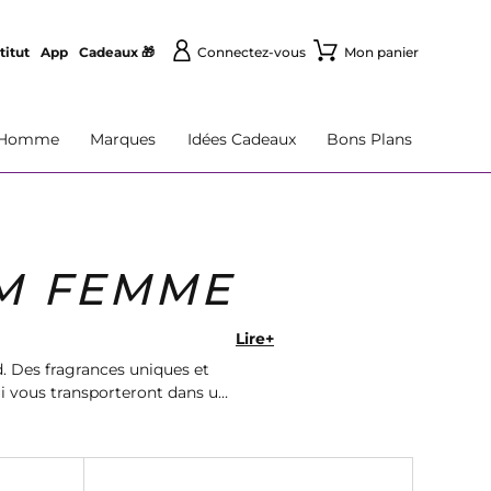
titut
App
Cadeaux 🎁
Connectez-vous
Mon panier
Homme
Marques
Idées Cadeaux
Bons Plans
M FEMME
Lire+
 Des fragrances uniques et
ui vous transporteront dans un
son rapide.