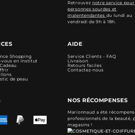
Retrouvez
notre service pour
personnes sourdes et
malentendantes
du lundi au
vendredi de 9h à 18h.
ICES
AIDE
ence Shopping
Service Clients - FAQ
vous en Institut
Livraison
 Cadeau
Retours faciles
ffrir
Contactez-nous
llons
stic de peau
S
NOS RÉCOMPENSES
Marionnaud a été récompensé 
professionnels de la beauté, 
magasins !