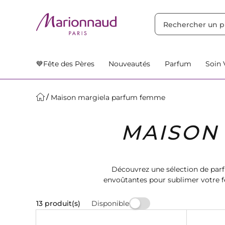
TRIER PAR
Filtres
Nos Suggestions
💙Fête des Pères
Nouveautés
Parfum
Soin 
Maison margiela parfum femme
MAISON
Découvrez une sélection de par
envoûtantes pour sublimer votre fé
univers de luxe 
Disponible
13 produit(s)