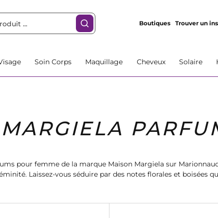
Boutiques
Trouver un ins
Visage
Soin Corps
Maquillage
Cheveux
Solaire
 MARGIELA PARFU
fums pour femme de la marque Maison Margiela sur Marionnaud.
minité. Laissez-vous séduire par des notes florales et boisées q
et d'élégance. Commandez dès maintenant et profitez de la livrai