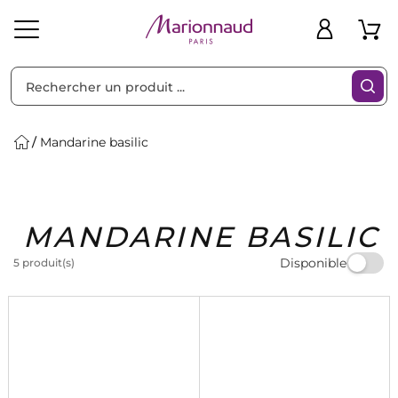
Trier par
Filtres
Mandarine basilic
Idées
Bons
MANDARINE BASILIC
heveux
Solaire
Homme
Marques
Cadeaux
Plans
Disponible
5 produit(s)