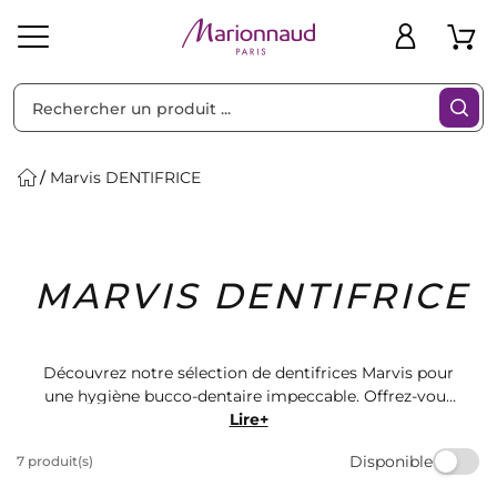
Trier par
Filtres
Marvis DENTIFRICE
Idées
Bons
MARVIS DENTIFRICE
heveux
Solaire
Homme
Marques
Cadeaux
Plans
Découvrez notre sélection de dentifrices Marvis pour
une hygiène bucco-dentaire impeccable. Offrez-vous
une haleine fraîche et des dents éclatantes grâce à ces
Lire+
produits de qualité. Choisissez parmi une gamme de
Disponible
7 produit(s)
saveurs uniques pour une expérience de brossage
agréable. Faites confiance à Marionnaud pour prendre