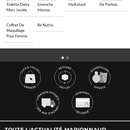
Toilette Daisy
Givenchy
Hydratant
De Parfum
Marc Jacobs
Intense
Coffret De
Re Nutriv
Maquillage
Pour Femme
TOUTE L'ACTUALITÉ MARIONNAUD