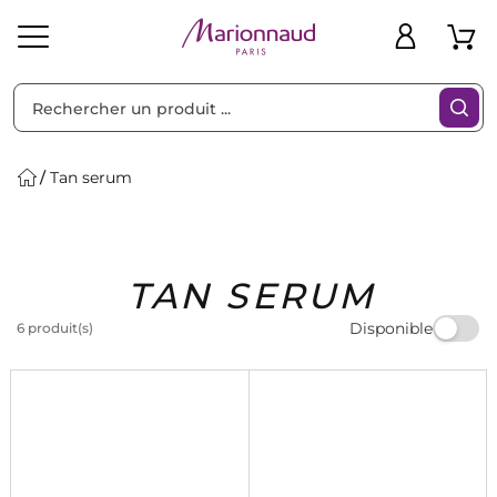
Trier par
Filtres
Tan serum
Idées
Bons
TAN SERUM
heveux
Solaire
Homme
Marques
Cadeaux
Plans
Disponible
6 produit(s)