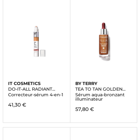
IT COSMETICS
BY TERRY
DO-IT-ALL RADIANT
TEA TO TAN GOLDEN
CONCEALER
GLOW
Correcteur-sérum 4-en-1
Sérum aqua-bronzant
illuminateur
41,30 €
57,80 €