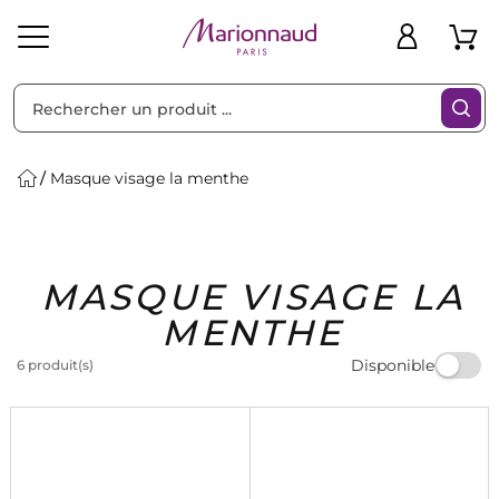
Trier par
Filtres
Masque visage la menthe
Idées
Bons
MASQUE VISAGE LA
heveux
Solaire
Homme
Marques
Cadeaux
Plans
MENTHE
Disponible
6 produit(s)