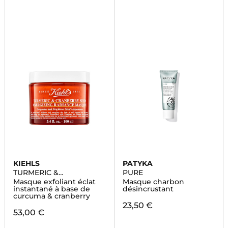
KIEHLS
PATYKA
TURMERIC &
PURE
CRANBERRY SEED
Masque exfoliant éclat
Masque charbon
instantané à base de
désincrustant
curcuma & cranberry
23,50 €
53,00 €