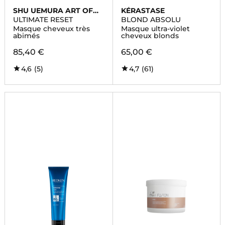
SHU UEMURA ART OF
KÉRASTASE
HAIR
ULTIMATE RESET
BLOND ABSOLU
Masque cheveux très
Masque ultra-violet
abimés
cheveux blonds
85,40 €
65,00 €
4,6
(5)
4,7
(61)