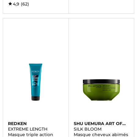
4,9
(62)
REDKEN
SHU UEMURA ART OF
HAIR
EXTREME LENGTH
SILK BLOOM
Masque triple action
Masque cheveux abimés