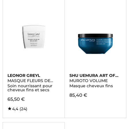
LEONOR GREYL
SHU UEMURA ART OF
HAIR
MASQUE FLEURS DE
MUROTO VOLUME
JASMIN
Soin nourrissant pour
Masque cheveux fins
cheveux fins et secs
85,40 €
65,50 €
4,4
(24)