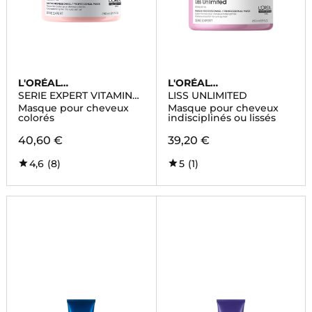
L'ORÉAL
L'ORÉAL
PROFESSIONNEL
PROFESSIONNEL
SERIE EXPERT VITAMINO
LISS UNLIMITED
COLOR
Masque pour cheveux
Masque pour cheveux
colorés
indisciplinés ou lissés
40,60 €
39,20 €
4,6
(8)
5
(1)