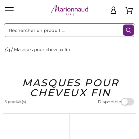
Trier par
Filtres
Masques pour cheveux fin
Idées
Bons
MASQUES POUR
heveux
Solaire
Homme
Marques
Cadeaux
Plans
CHEVEUX FIN
Disponible
3 produit(s)