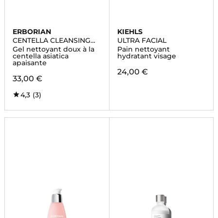
ERBORIAN
KIEHLS
CENTELLA CLEANSING
ULTRA FACIAL
GEL
Gel nettoyant doux à la
Pain nettoyant
centella asiatica
hydratant visage
apaisante
24,00 €
33,00 €
4,3
(3)