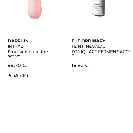
DARPHIN
THE ORDINARY
INTRAL
TEINT INÉGAL/
ÉCLAIRCISSANT
Emulsion équilibre
TONIQ.LACT.FERMEN.SACCH
active
FL
99,70 €
16,80 €
4,9
(34)