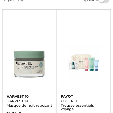
cosmétiques chez Marionnaud et profitez d'une peau
éclatante et en bonne santé. Commandez dès
maintenant!
HARVEST 10
PAYOT
HARVEST 10
COFFRET
Masque de nuit reposant
Trousse essentiels
voyage