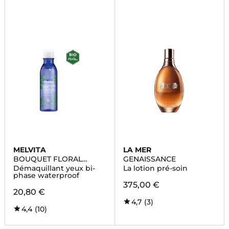
MELVITA
LA MER
BOUQUET FLORAL
GENAISSANCE
DETOX
Démaquillant yeux bi-
La lotion pré-soin
phase waterproof
375,00 €
20,80 €
4,7
(3)
4,4
(10)