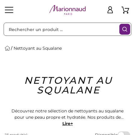
Trier par
Filtres
Nettoyant au Squalane
Idées
Bons
NETTOYANT AU
heveux
Solaire
Homme
Marques
Cadeaux
Plans
SQUALANE
Découvrez notre sélection de nettoyants au squalane
pour une peau propre et hydratée. Nos produits de
qualité vous offrent une expérience de beauté
Lire+
luxueuse. Retrouvez les meilleures marques de
Disponible
23 produit(s)