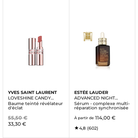
YVES SAINT LAURENT
ESTÉE LAUDER
LOVESHINE CANDY
ADVANCED NIGHT
GLOW
REPAIR
Baume teinté révélateur
Sérum - complexe multi-
d'éclat
réparation synchronisée
55,50 €
114,00 €
À partir de
33,30 €
4,8
(602)