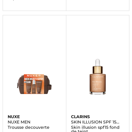
NUXE
CLARINS
NUXE MEN
SKIN ILLUSION SPF 15
30ML
Trousse decouverte
Skin illusion spf15 fond
de teint