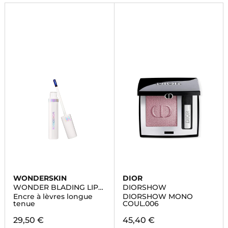
innovants.
WONDERSKIN
DIOR
WONDER BLADING LIP
DIORSHOW
MASQUE
Encre à lèvres longue
DIORSHOW MONO
tenue
COUL.006
29,50 €
45,40 €