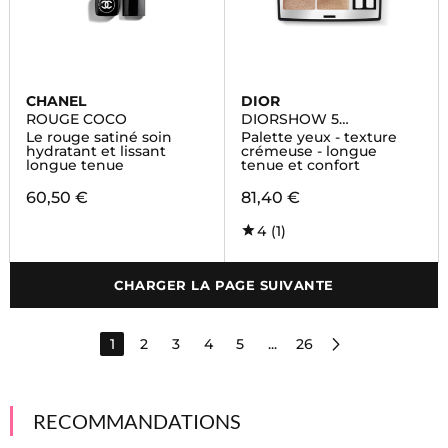
CHANEL
DIOR
ROUGE COCO
DIORSHOW 5
COULEURS
Le rouge satiné soin
Palette yeux - texture
hydratant et lissant
crémeuse - longue
longue tenue
tenue et confort
60,50 €
81,40 €
4
(1)
CHARGER LA PAGE SUIVANTE
1
2
3
4
5
...
26
RECOMMANDATIONS