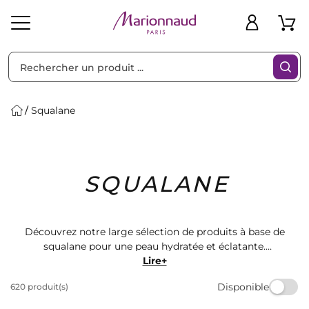
Trier par
Filtres
Squalane
Idées
Bons
SQUALANE
heveux
Solaire
Homme
Marques
Cadeaux
Plans
Découvrez notre large sélection de produits à base de
squalane pour une peau hydratée et éclatante.
Retrouvez des crèmes, des sérums et des huiles pour
Lire+
tous les types de peau. Profitez de la qualité des
Disponible
620 produit(s)
marques renommées disponibles chez Marionnaud.
Sublimez votre beauté naturelle avec nos produits