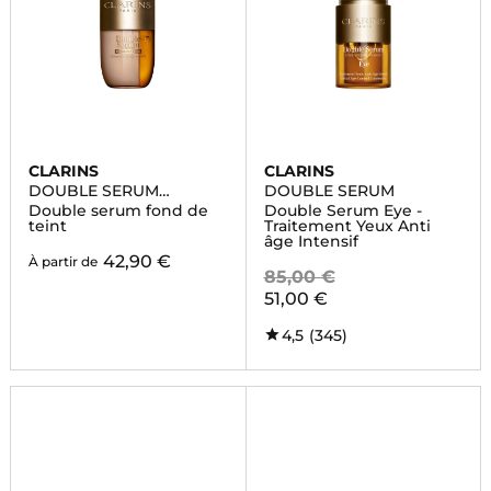
CLARINS
CLARINS
DOUBLE SERUM
DOUBLE SERUM
FOUNDATION
Double serum fond de
Double Serum Eye -
teint
Traitement Yeux Anti
âge Intensif
42,90 €
À partir de
85,00 €
51,00 €
4,5
(345)