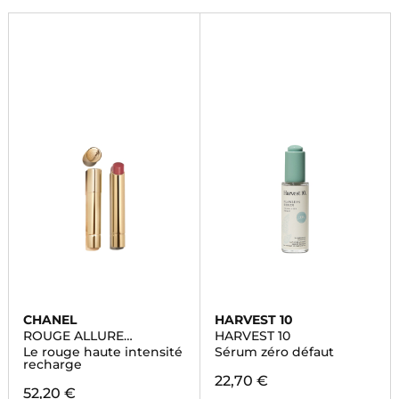
CHANEL
HARVEST 10
ROUGE ALLURE
HARVEST 10
L'EXTRAIT
Le rouge haute intensité
Sérum zéro défaut
recharge
22,70 €
52,20 €