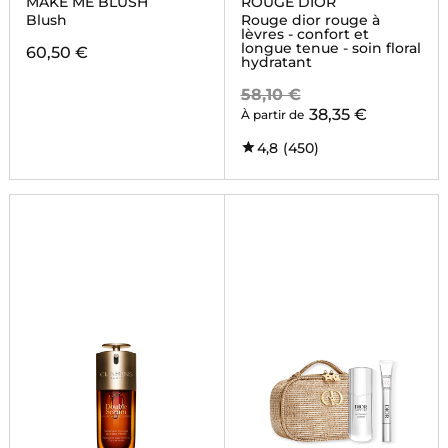
MAKE ME BLUSH
ROUGE DIOR
Blush
Rouge dior rouge à
lèvres - confort et
longue tenue - soin floral
60,50 €
hydratant
58,10 €
38,35 €
À partir de
4,8
(450)