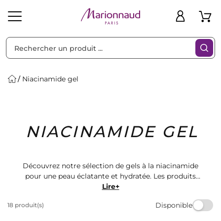
Trier par
Filtres
Niacinamide gel
Idées
Bons
NIACINAMIDE GEL
heveux
Solaire
Homme
Marques
Cadeaux
Plans
Découvrez notre sélection de gels à la niacinamide
pour une peau éclatante et hydratée. Les produits
Marionnaud offrent une formule légère et non grasse,
Lire+
idéale pour tous les types de peau. Obtenez des
Disponible
18 produit(s)
résultats visibles et une peau plus lisse grâce à nos
gels de qualité supérieure. Commandez dès