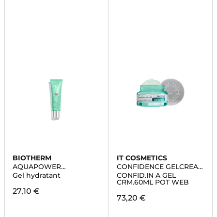
BIOTHERM
IT COSMETICS
AQUAPOWER
CONFIDENCE GELCREAM
ADVANCED
OC J60ML
Gel hydratant
CONFID.IN A GEL
CRM.60ML POT WEB
27,10 €
73,20 €