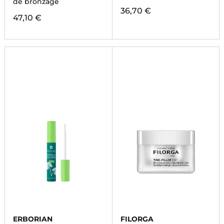
de bronzage
36,70 €
47,10 €
ERBORIAN
FILORGA