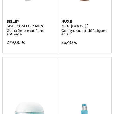
SISLEY
NUXE
SISLEŸUM FOR MEN
MEN [BOOST]³
Gel-crème matifiant
Gel hydratant défatigant
anti-âge
éclair
279,00 €
26,40 €