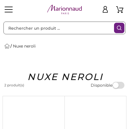
Trier par
Filtres
Nuxe neroli
Idées
Bons
NUXE NEROLI
heveux
Solaire
Homme
Marques
Cadeaux
Plans
Disponible
2 produit(s)