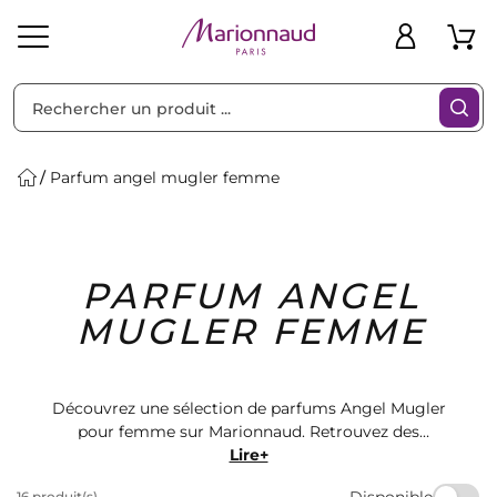
Trier par
Filtres
Parfum angel mugler femme
Idées
Bons
PARFUM ANGEL
heveux
Solaire
Homme
Marques
Cadeaux
Plans
MUGLER FEMME
Découvrez une sélection de parfums Angel Mugler
pour femme sur Marionnaud. Retrouvez des
fragrances envoûtantes et intemporelles qui sauront
Lire+
sublimer votre féminité. Offrez-vous un parfum qui
Disponible
16 produit(s)