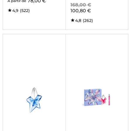
78,00 €
À partir de
168,00 €
4,9
(522)
100,80 €
4,8
(262)