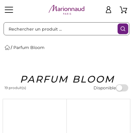
Trier par
Filtres
Parfum Bloom
Idées
Bons
PARFUM BLOOM
heveux
Solaire
Homme
Marques
Cadeaux
Plans
Disponible
19 produit(s)