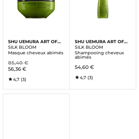
SHU UEMURA ART OF
SHU UEMURA ART OF
HAIR
HAIR
SILK BLOOM
SILK BLOOM
Masque cheveux abimés
Shampooing cheveux
abimés
85,40 €
54,60 €
56,36 €
4,7
(3)
4,7
(3)