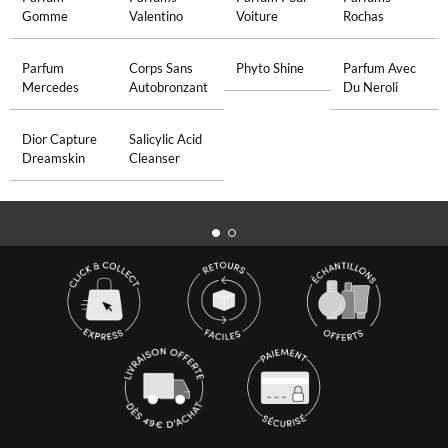
Gomme
Valentino
Voiture
Rochas
Parfum
Corps Sans
Phyto Shine
Parfum Avec
Mercedes
Autobronzant
Du Neroli
Dior Capture
Salicylic Acid
Dreamskin
Cleanser