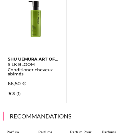
SHU UEMURA ART OF
HAIR
SILK BLOOM
Conditioner cheveux
abimés
66,50 €
3
(1)
RECOMMANDATIONS
Parfum
Parfums
Parfum Pour
Parfums