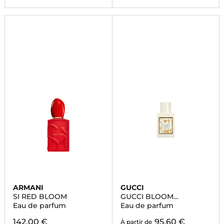
ARMANI
GUCCI
SI RED BLOOM
GUCCI BLOOM
AMBROSIA DORO
Eau de parfum
Eau de parfum
142,00 €
95,60 €
À partir de