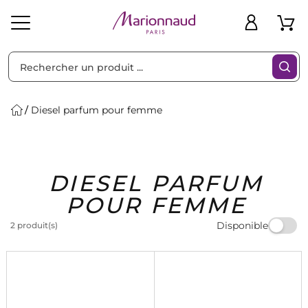
Trier par
Filtres
Diesel parfum pour femme
Idées
Bons
DIESEL PARFUM
heveux
Solaire
Homme
Marques
Cadeaux
Plans
POUR FEMME
Disponible
2 produit(s)