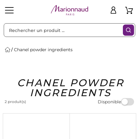
Trier par
Filtres
Chanel powder ingredients
Idées
Bons
CHANEL POWDER
heveux
Solaire
Homme
Marques
Cadeaux
Plans
INGREDIENTS
Disponible
2 produit(s)