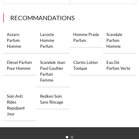
RECOMMANDATIONS
Azzaro
Lacoste
Homme Prada
Scandale
Parfum
Homme
Parfum
Parfum
Homme
Parfum
Homme
Diesel Parfum
Scandale Jean
Clarins Lotion
Eau De
Pour Homme
Paul Gaultier
Tonique
Parfum Verte
Parfum
Femme
Soin Anti
Redken Soin
Rides
Sans Rincage
Repulpant
Jour