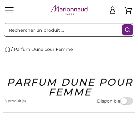
Trier par
Filtres
Parfum Dune pour Femme
Idées
Bons
PARFUM DUNE POUR
heveux
Solaire
Homme
Marques
Cadeaux
Plans
FEMME
Disponible
3 produit(s)