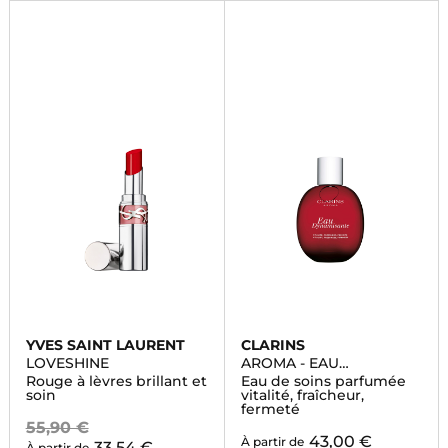
YVES SAINT LAURENT
CLARINS
LOVESHINE
AROMA - EAU
DYNAMISANTE
Rouge à lèvres brillant et
Eau de soins parfumée
soin
vitalité, fraîcheur,
fermeté
55,90 €
43,00 €
À partir de
33,54 €
À partir de