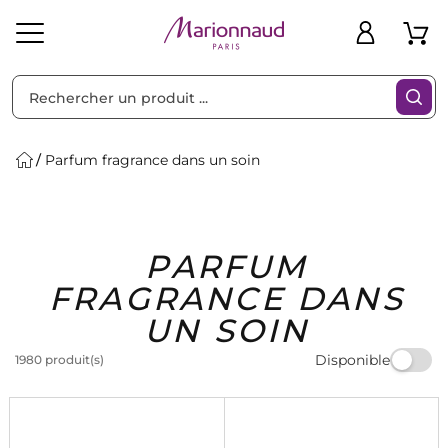
Trier par
Filtres
Parfum fragrance dans un soin
Idées
Bons
PARFUM
heveux
Solaire
Homme
Marques
Cadeaux
Plans
FRAGRANCE DANS
UN SOIN
Disponible
1980 produit(s)