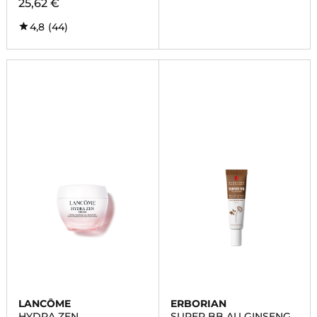
25,62 €
4,8
(44)
LANCÔME
ERBORIAN
HYDRA ZEN
SUPER BB AU GINSENG