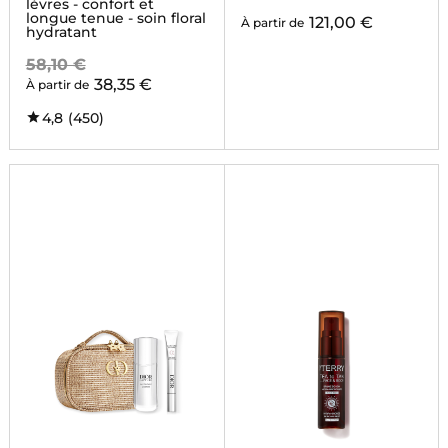
lèvres - confort et
longue tenue - soin floral
121,00 €
À partir de
hydratant
58,10 €
38,35 €
À partir de
4,8
(450)