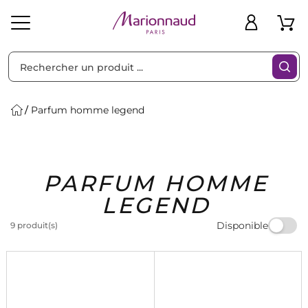
Trier par
Filtres
Parfum homme legend
Idées
Bons
PARFUM HOMME
heveux
Solaire
Homme
Marques
Cadeaux
Plans
LEGEND
Disponible
9 produit(s)