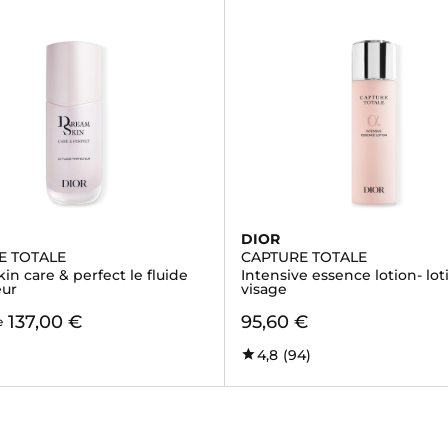
DIOR
E TOTALE
CAPTURE TOTALE
n care & perfect le fluide
Intensive essence lotion- lot
eur
visage
137,00 €
95,60 €
e
4,8
(94)