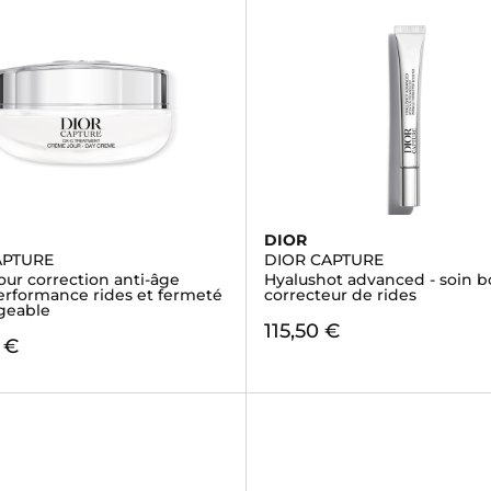
DIOR
APTURE
DIOR CAPTURE
ur correction anti-âge
Hyalushot advanced - soin b
erformance rides et fermeté
correcteur de rides
rgeable
115,50 €
 €