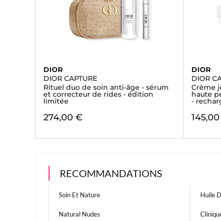
DIOR
DIOR
DIOR CAPTURE
DIOR C
Rituel duo de soin anti-âge - sérum
Crème jo
et correcteur de rides - édition
haute p
limitée
- recha
274,00 €
145,00
RECOMMANDATIONS
Soin Et Nature
Huile 
Natural Nudes
Cliniqu