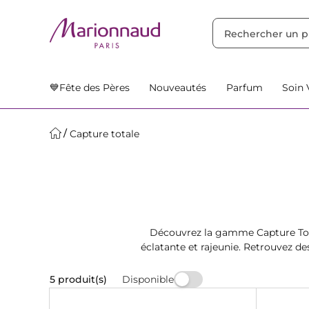
TRIER PAR
Filtres
Nos Suggestions
💙Fête des Pères
Nouveautés
Parfum
Soin 
Capture totale
Découvrez la gamme Capture Tota
éclatante et rajeunie. Retrouvez de
Disponible
5 produit(s)