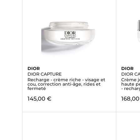
DIOR
DIOR
DIOR CAPTURE
DIOR C
Recharge - crème riche - visage et
Crème jo
cou, correction anti-âge, rides et
haute p
fermeté
- recha
145,00 €
168,00