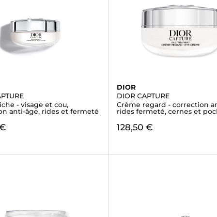
DIOR
APTURE
DIOR CAPTURE
che - visage et cou,
Crème regard - correction an
on anti-âge, rides et fermeté
rides fermeté, cernes et po
 €
128,50 €