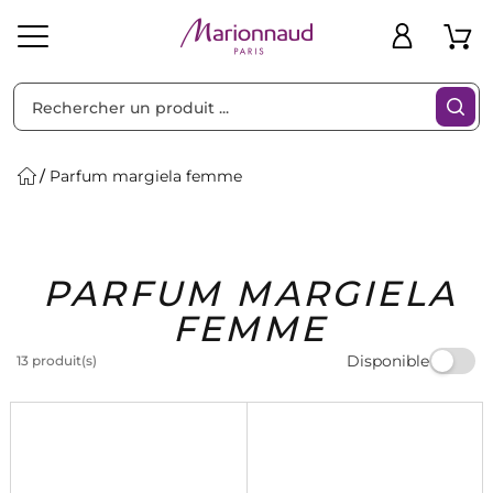
Trier par
Filtres
Parfum margiela femme
Idées
Bons
PARFUM MARGIELA
heveux
Solaire
Homme
Marques
Cadeaux
Plans
FEMME
Disponible
13 produit(s)