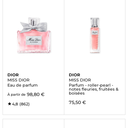
DIOR
DIOR
MISS DIOR
MISS DIOR
Eau de parfum
Parfum - roller-pearl -
notes fleuries, fruitées &
boisées
98,80 €
À partir de
75,50 €
4,8
(862)