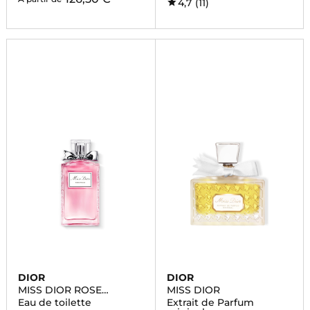
4,7
(11)
DIOR
DIOR
MISS DIOR ROSE
MISS DIOR
N'ROSES
Eau de toilette
Extrait de Parfum