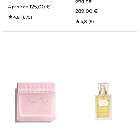
original
125,00 €
À partir de
289,00 €
4,8
(675)
4,8
(5)