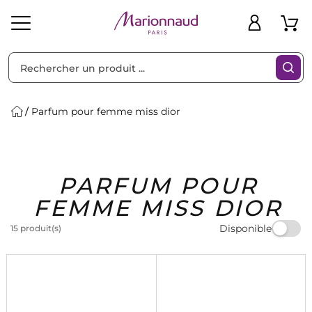
Trier par
Filtres
Parfum pour femme miss dior
Idées
Bons
PARFUM POUR
heveux
Solaire
Homme
Marques
Cadeaux
Plans
FEMME MISS DIOR
Disponible
15 produit(s)