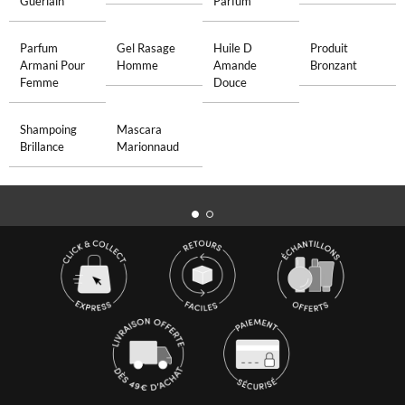
Guerlain
Parfum
Parfum
Gel Rasage
Huile D
Produit
Armani Pour
Homme
Amande
Bronzant
Femme
Douce
Shampoing
Mascara
Brillance
Marionnaud