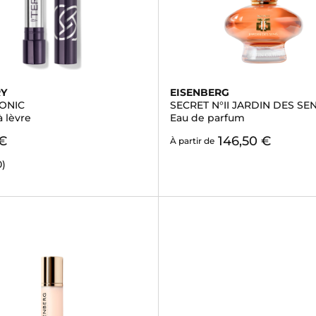
RY
EISENBERG
ONIC
SECRET N°II JARDIN DES SE
 lèvre
Eau de parfum
 €
146,50 €
À partir de
0)