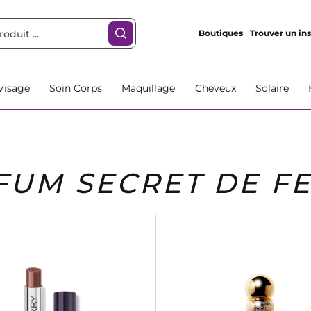
Boutiques
Trouver un ins
Visage
Soin Corps
Maquillage
Cheveux
Solaire
FUM SECRET DE F