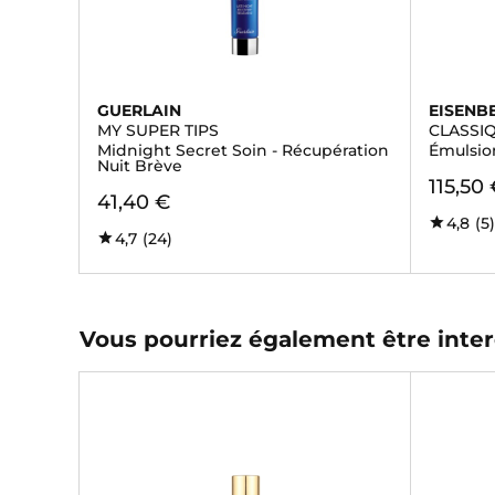
GUERLAIN
EISENB
MY SUPER TIPS
CLASSI
Midnight Secret Soin - Récupération
Émulsio
Nuit Brève
115,50
41,40 €
4,8
(5
4,7
(24)
Vous pourriez également être inter