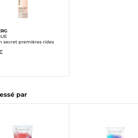
ERG
QUE
n secret premières rides
 €
)
essé par