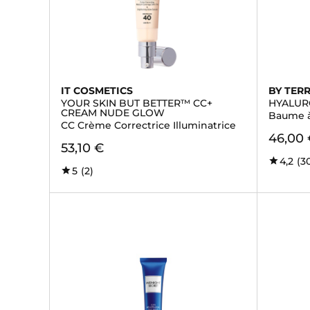
IT COSMETICS
BY TER
YOUR SKIN BUT BETTER™ CC+
HYALUR
CREAM NUDE GLOW
Baume à
CC Crème Correctrice Illuminatrice
46,00
53,10 €
4,2
(3
5
(2)