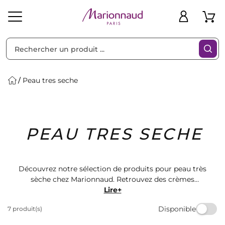
Trier par
Filtres
Peau tres seche
Idées
Bons
PEAU TRES SECHE
heveux
Solaire
Homme
Marques
Cadeaux
Plans
Découvrez notre sélection de produits pour peau très
sèche chez Marionnaud. Retrouvez des crèmes
hydratantes, des lotions apaisantes et des sérums
Lire+
nourrissants pour prendre soin de votre peau en
Disponible
7 produit(s)
profondeur. Offrez-vous le meilleur de la beauté et du
bien-être pour une peau douce et éclatante.