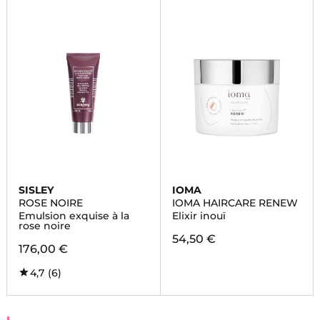
SISLEY
IOMA
ROSE NOIRE
IOMA HAIRCARE RENEW
Emulsion exquise à la
Elixir inouï
rose noire
54,50 €
176,00 €
4,7
(6)