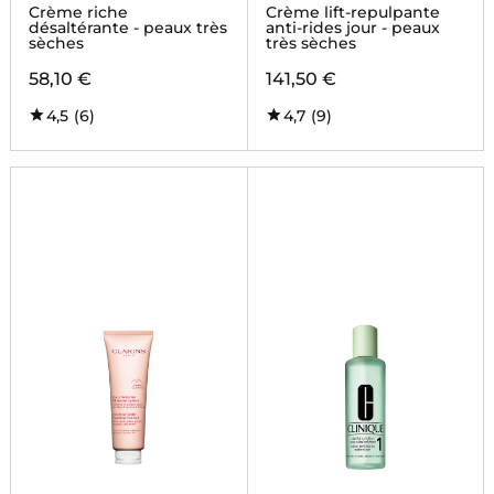
Crème riche
Crème lift-repulpante
désaltérante - peaux très
anti-rides jour - peaux
sèches
très sèches
58,10 €
141,50 €
4,5
(6)
4,7
(9)