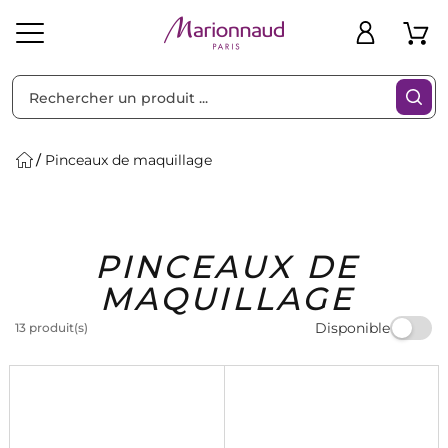
Trier par
Filtres
Pinceaux de maquillage
Idées
Bons
PINCEAUX DE
heveux
Solaire
Homme
Marques
Cadeaux
Plans
MAQUILLAGE
Disponible
13 produit(s)