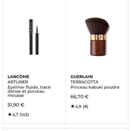
LANCÔME
GUERLAIN
ARTLINER
TERRACOTTA
Eyeliner fluide, tracé
Pinceau kabuki poudre
dense et pinceau
mousse
66,70 €
51,90 €
4,9
(8)
4,7
(143)