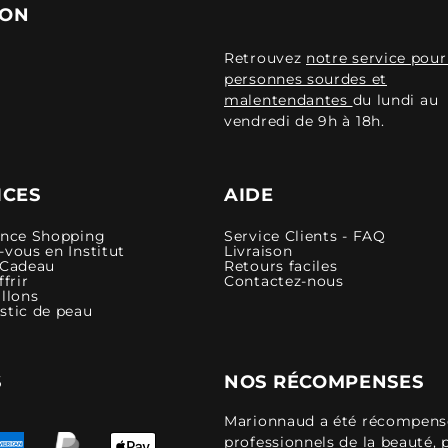
ION
Retrouvez
notre service pour
personnes sourdes et
malentendantes
du lundi au
vendredi de 9h à 18h.
ICES
AIDE
ence Shopping
Service Clients - FAQ
vous en Institut
Livraison
 Cadeau
Retours faciles
ffrir
Contactez-nous
llons
stic de peau
S
NOS RÉCOMPENSES
Marionnaud a été récompensé 
professionnels de la beauté, 