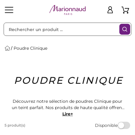
Trier par
Filtres
Poudre Clinique
Idées
Bons
POUDRE CLINIQUE
heveux
Solaire
Homme
Marques
Cadeaux
Plans
Découvrez notre sélection de poudres Clinique pour
un teint parfait. Nos produits de haute qualité offrent
une couvrance naturelle et longue tenue. Trouvez la
Lire+
poudre idéale pour sublimer votre peau sur
Disponible
5 produit(s)
Marionnaud. Profitez de nos offres exclusives et
commandez dès maintenant pour une peau éclatante.