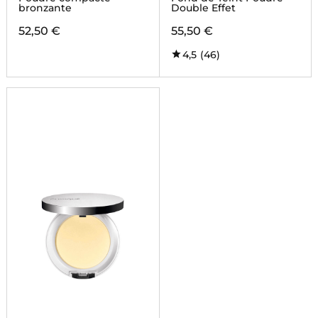
bronzante
Double Effet
52,50 €
55,50 €
4,5
(46)