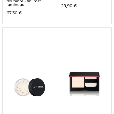
floutante - fini mat
lumineux
29,90 €
67,30 €