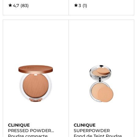
4,7
(83)
3
(1)
CLINIQUE
CLINIQUE
PRESSED POWDER
SUPERPOWDER
BRONZER
Poudre compacte
Fond de Teint Poudre