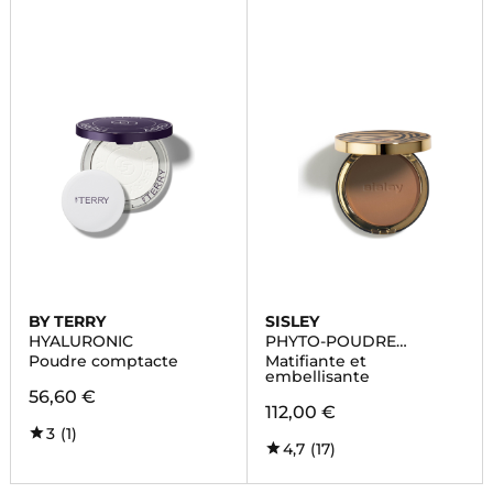
BY TERRY
SISLEY
HYALURONIC
PHYTO-POUDRE
COMPACTE
Poudre comptacte
Matifiante et
embellisante
56,60 €
112,00 €
3
(1)
4,7
(17)