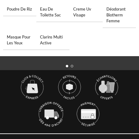
Poudre De Riz
Eau De
Creme Uv
Déodorant
Toilette Sac
Visage
Biotherm
Femme
Masque Pour
Clarins Multi
Les Yeux
Active