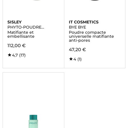
SISLEY
IT COSMETICS
PHYTO-POUDRE
BYE BYE
COMPACTE
Matifiante et
Poudre compacte
embellisante
universelle matifiante
anti-pores
112,00 €
47,20 €
4,7
(17)
4
(1)