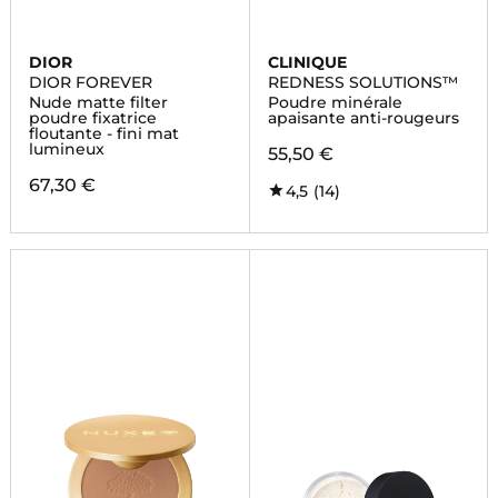
DIOR
CLINIQUE
DIOR FOREVER
REDNESS SOLUTIONS™
Nude matte filter
Poudre minérale
poudre fixatrice
apaisante anti-rougeurs
floutante - fini mat
lumineux
55,50 €
67,30 €
4,5
(14)