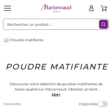
Trier par
Filtres
Poudre matifiante
Idées
Bons
POUDRE MATIFIANTE
heveux
Solaire
Homme
Marques
Cadeaux
Plans
Découvrez notre sélection de poudres matifiantes de
haute qualité sur Marionnaud. Obtenez un teint
parfaitement matifié et sans brillance toute la journée.
Lire+
Choisissez parmi une gamme de marques renommées
Disponible
9 produit(s)
pour trouver la poudre idéale pour votre peau.
Commandez dès maintenant et profitez d'une livraison