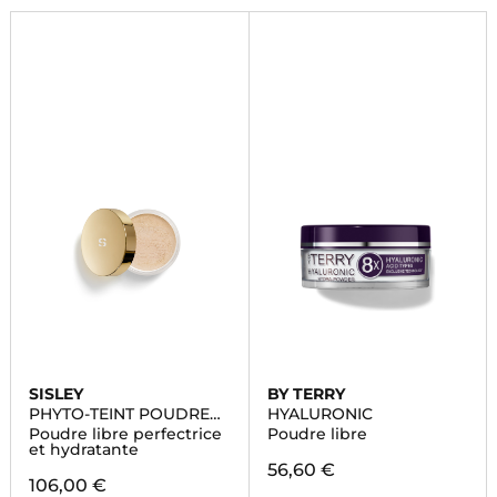
SISLEY
BY TERRY
PHYTO-TEINT POUDRE
HYALURONIC
LIBRE
Poudre libre perfectrice
Poudre libre
et hydratante
56,60 €
106,00 €