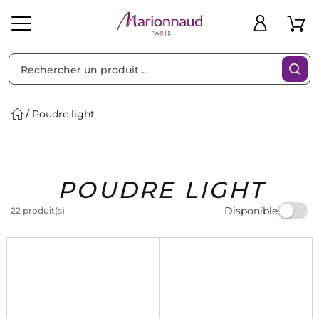
Trier par
Filtres
Poudre light
Idées
Bons
POUDRE LIGHT
heveux
Solaire
Homme
Marques
Cadeaux
Plans
Disponible
22 produit(s)