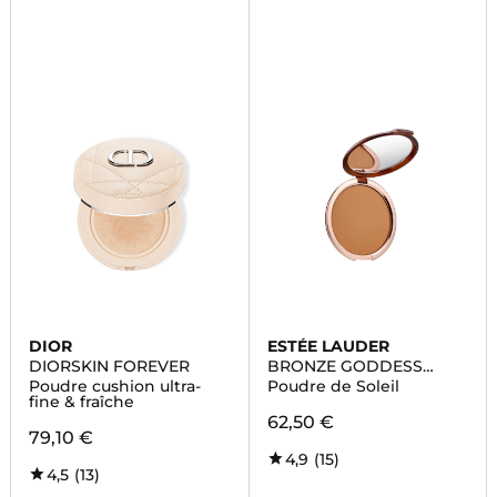
DIOR
ESTÉE LAUDER
DIORSKIN FOREVER
BRONZE GODDESS
POUDRE
Poudre cushion ultra-
Poudre de Soleil
fine & fraîche
62,50 €
79,10 €
4,9
(15)
4,5
(13)