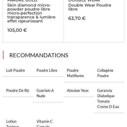
PARURE GOLD
DOUBLE WEAR
Skin diamond micro-
Double Wear Poudre
powder poudre libre
libre
micro-perfection
transparence & lumière
63,70 €
effet rajeunissant
105,00 €
RECOMMANDATIONS
Lait Poudre
Poudre Libre
Poudre
Collagène
Matifiante
Poudre
Poudre De Riz
Guerlain A
Absolue Yeux
Garancia
Nude
Diabolique
Tomate
Creme D Eau
Lotion
Vitamin C
Tonique
Capsule