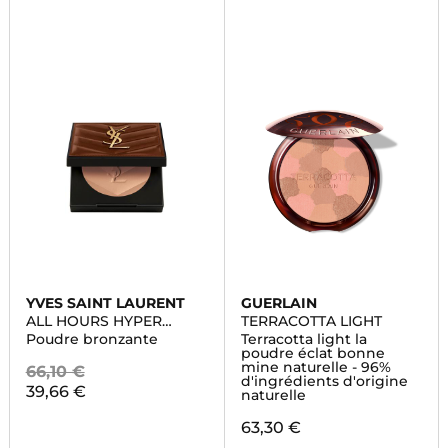
YVES SAINT LAURENT
GUERLAIN
ALL HOURS HYPER
TERRACOTTA LIGHT
BRONZE
Poudre bronzante
Terracotta light la
poudre éclat bonne
mine naturelle - 96%
66,10 €
d'ingrédients d'origine
39,66 €
naturelle
63,30 €