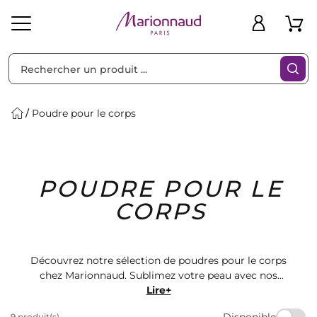
Trier par
Filtres
Poudre pour le corps
Idées
Bons
POUDRE POUR LE
heveux
Solaire
Homme
Marques
Cadeaux
Plans
CORPS
Découvrez notre sélection de poudres pour le corps
chez Marionnaud. Sublimez votre peau avec nos
produits de haute qualité, disponibles dans une variété
Lire+
de parfums envoûtants. Offrez-vous une expérience
Disponible
9 produit(s)