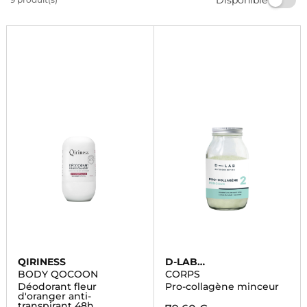
sensorielle unique et laissez-vous séduire par nos
poudres pour le corps qui laisseront votre peau douce
et délicatement parfumée.
QIRINESS
D-LAB
NUTRICOSMETICS
BODY QOCOON
CORPS
Déodorant fleur
Pro-collagène minceur
d'oranger anti-
transpirant 48h