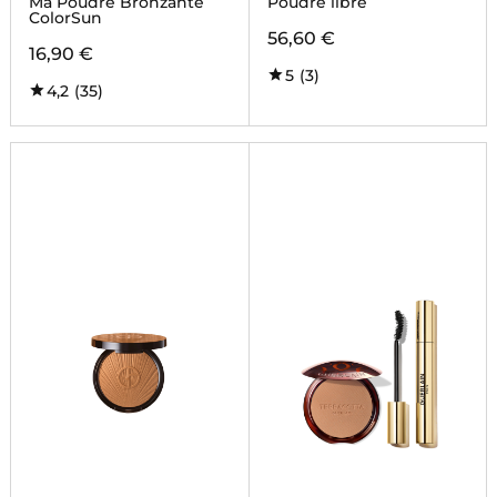
Ma Poudre Bronzante
Poudre libre
ColorSun
56,60 €
16,90 €
5
(3)
4,2
(35)