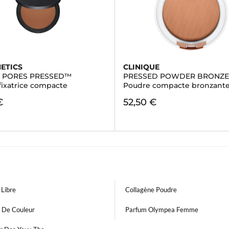
METICS
CLINIQUE
E PORES PRESSED™
PRESSED POWDER BRONZE
fixatrice compacte
Poudre compacte bronzant
€
52,50 €
 Libre
Collagène Poudre
e De Couleur
Parfum Olympea Femme