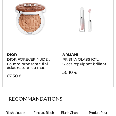
DIOR
ARMANI
DIOR FOREVER NUDE
PRISMA GLASS ICY
BRONZE
PLUMPER
Poudre bronzante fini
Gloss repulpant brillant
éclat naturel ou mat
50,10 €
67,30 €
RECOMMANDATIONS
Blush Liquide
Pinceau Blush
Blush Chanel
Produit Pour