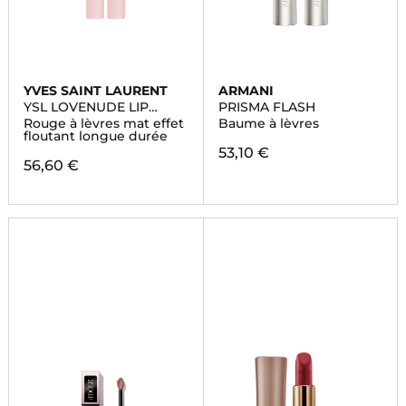
YVES SAINT LAURENT
ARMANI
YSL LOVENUDE LIP
PRISMA FLASH
BLUSHER
Rouge à lèvres mat effet
Baume à lèvres
floutant longue durée
53,10 €
56,60 €