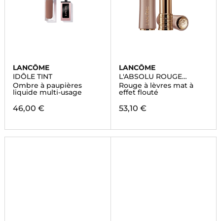
LANCÔME
LANCÔME
IDÔLE TINT
L'ABSOLU ROUGE
INTIMATTE
Ombre à paupières
Rouge à lèvres mat à
liquide multi-usage
effet flouté
46,00 €
53,10 €