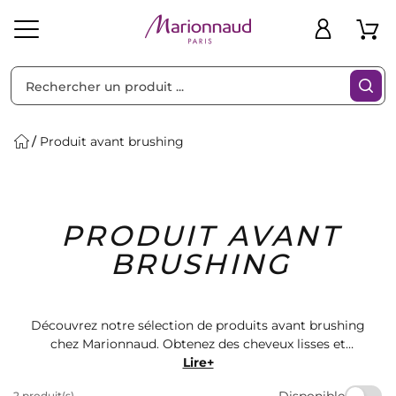
Trier par
Filtres
Produit avant brushing
Idées
Bons
PRODUIT AVANT
heveux
Solaire
Homme
Marques
Cadeaux
Plans
BRUSHING
Découvrez notre sélection de produits avant brushing
chez Marionnaud. Obtenez des cheveux lisses et
brillants avec nos soins capillaires de qualité. Trouvez
Lire+
le produit parfait pour protéger vos cheveux des
Disponible
2 produit(s)