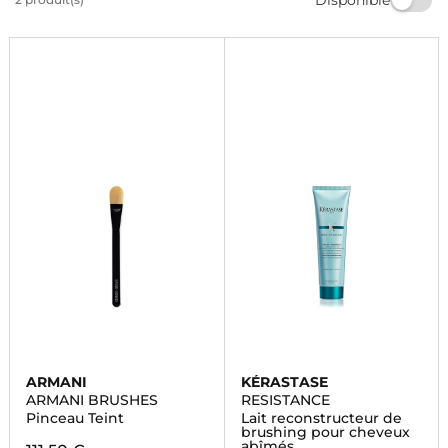
dommages causés par la chaleur. Faites de votre
routine de coiffage un moment de plaisir avec
Marionnaud.
ARMANI
KÉRASTASE
ARMANI BRUSHES
RESISTANCE
Pinceau Teint
Lait reconstructeur de
brushing pour cheveux
abîmés