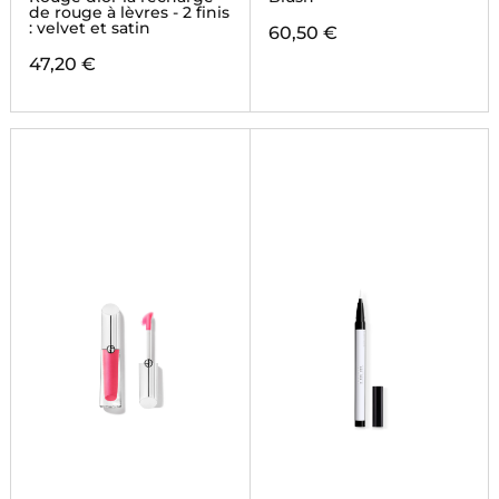
de rouge à lèvres - 2 finis
: velvet et satin
60,50 €
47,20 €