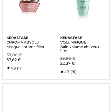
KÉRASTASE
KÉRASTASE
CHROMA ABSOLU
VOLUMIFIQUE
Masque chroma filler
Bain volume cheveux
fins
57,00 €
33,90 €
37,62 €
22,37 €
4,8
(17)
4,7
(91)