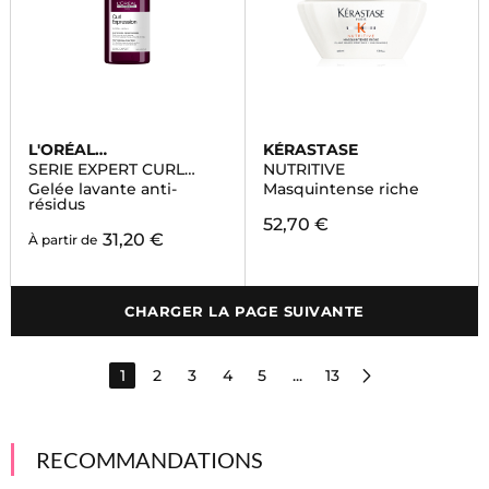
L'ORÉAL
KÉRASTASE
PROFESSIONNEL
SERIE EXPERT CURL
NUTRITIVE
EXPRESSION
Gelée lavante anti-
Masquintense riche
résidus
52,70 €
31,20 €
À partir de
CHARGER LA PAGE SUIVANTE
1
2
3
4
5
...
13
RECOMMANDATIONS