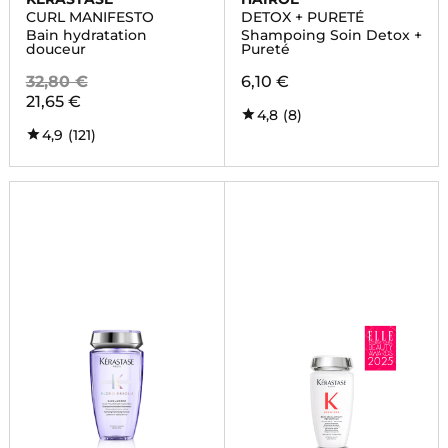
CURL MANIFESTO
DETOX + PURETÉ
Bain hydratation
Shampoing Soin Detox +
douceur
Pureté
32,80 €
6,10 €
21,65 €
4,8
(8)
4,9
(121)