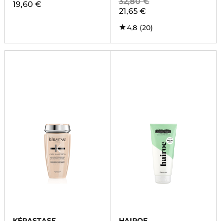
32,80 €
19,60 €
21,65 €
4,8
(20)
KÉRASTASE
HAIROE