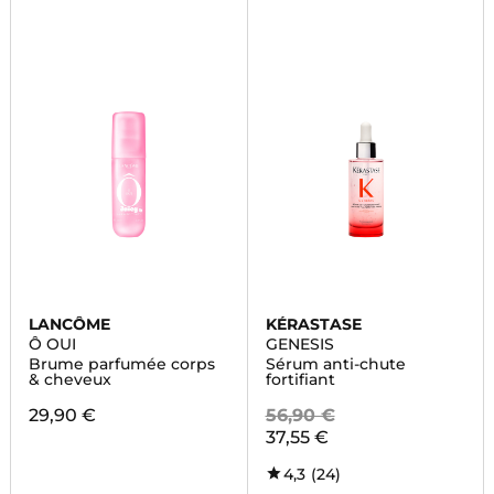
LANCÔME
KÉRASTASE
Ô OUI
GENESIS
Brume parfumée corps
Sérum anti-chute
& cheveux
fortifiant
29,90 €
56,90 €
37,55 €
4,3
(24)