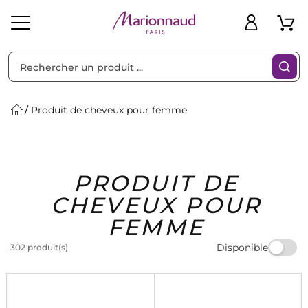
Trier par
Filtres
Produit de cheveux pour femme
Idées
Bons
PRODUIT DE
heveux
Solaire
Homme
Marques
Cadeaux
Plans
CHEVEUX POUR
FEMME
Disponible
302 produit(s)