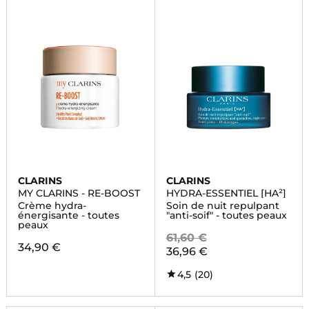
CLARINS
CLARINS
MY CLARINS - RE-BOOST
HYDRA-ESSENTIEL [HA²]
Crème hydra-
Soin de nuit repulpant
énergisante - toutes
"anti-soif" - toutes peaux
peaux
61,60 €
34,90 €
36,96 €
4,5
(20)