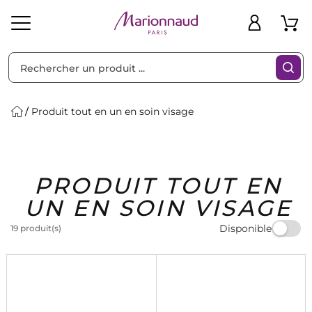
Trier par
Filtres
Produit tout en un en soin visage
Idées
Bons
PRODUIT TOUT EN
heveux
Solaire
Homme
Marques
Cadeaux
Plans
UN EN SOIN VISAGE
Disponible
19 produit(s)