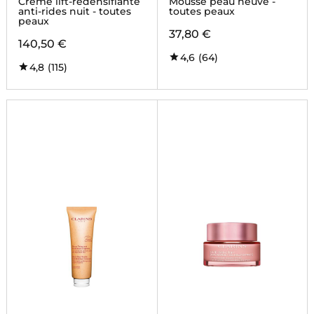
Crème lift-redensifiante
Mousse peau neuve -
anti-rides nuit - toutes
toutes peaux
peaux
37,80 €
140,50 €
4,6
(64)
4,8
(115)