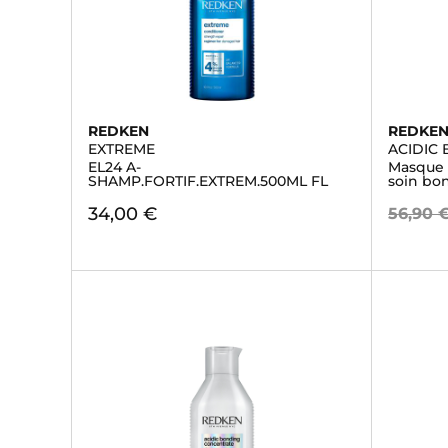
REDKEN
REDKE
EXTREME
ACIDIC
EL24 A-
Masque 
SHAMP.FORTIF.EXTREM.500ML FL
soin bo
34,00 €
56,90 