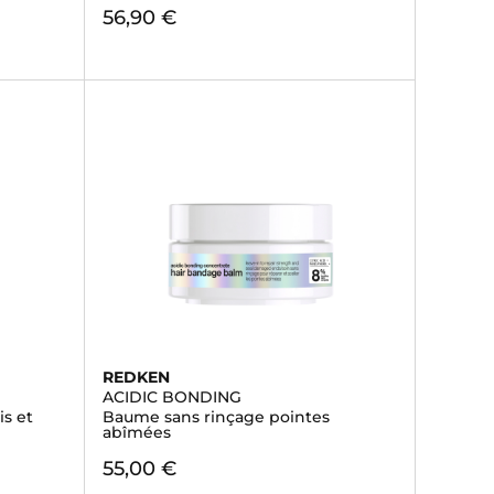
56,90 €
REDKEN
ACIDIC BONDING
is et
Baume sans rinçage pointes
abîmées
55,00 €