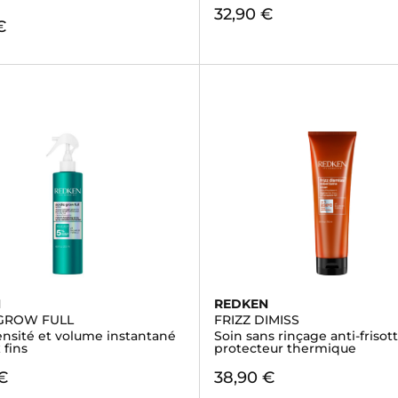
32,90 €
€
N
REDKEN
 GROW FULL
FRIZZ DIMISS
ensité et volume instantané
Soin sans rinçage anti-frisott
 fins
protecteur thermique
€
38,90 €