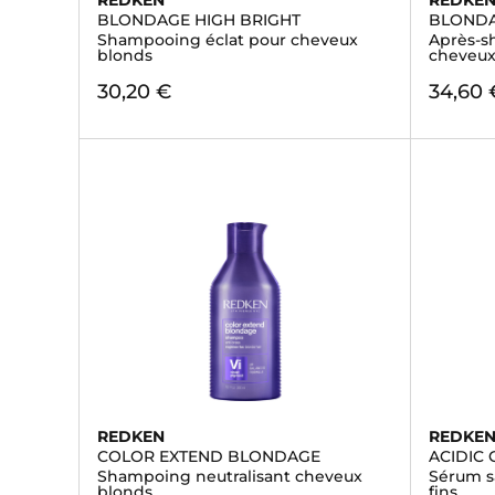
REDKEN
REDKE
BLONDAGE HIGH BRIGHT
BLONDA
Shampooing éclat pour cheveux
Après-s
blonds
cheveux
30,20 €
34,60 
REDKEN
REDKE
COLOR EXTEND BLONDAGE
ACIDIC
Shampoing neutralisant cheveux
Sérum s
blonds
fins