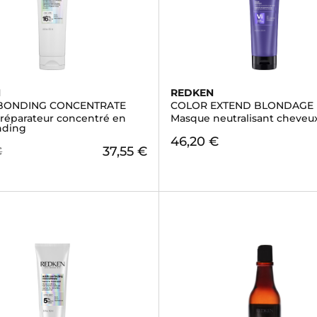
N
REDKEN
 BONDING CONCENTRATE
COLOR EXTEND BLONDAGE
réparateur concentré en
Masque neutralisant cheveu
nding
46,20 €
37,55 €
€