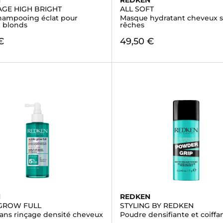
N
REDKEN
GE HIGH BRIGHT
ALL SOFT
hampooing éclat pour
Masque hydratant cheveux s
 blonds
rêches
€
49,50 €
N
REDKEN
 GROW FULL
STYLING BY REDKEN
ans rinçage densité cheveux
Poudre densifiante et coiffa