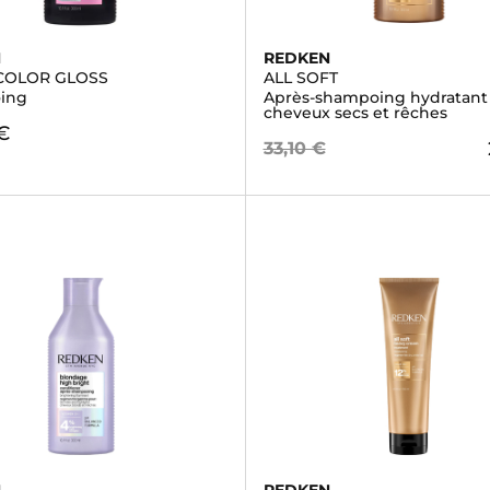
N
REDKEN
 COLOR GLOSS
ALL SOFT
ing
Après-shampoing hydratant
cheveux secs et rêches
€
33,10 €