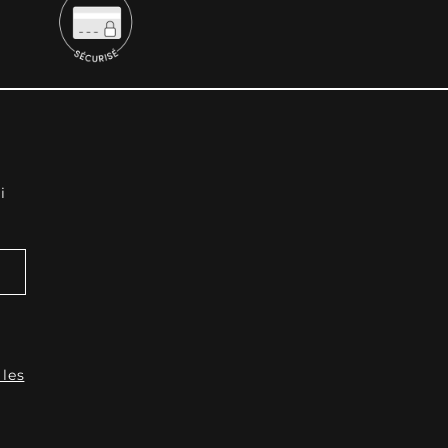
i
 les