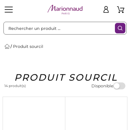
Trier par
Filtres
Produit sourcil
Idées
Bons
PRODUIT SOURCIL
heveux
Solaire
Homme
Marques
Cadeaux
Plans
Disponible
14 produit(s)