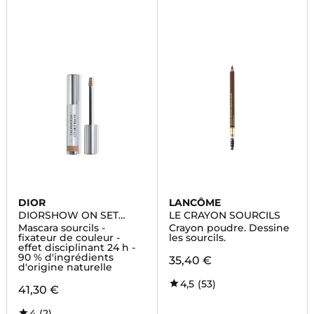
DIOR
LANCÔME
DIORSHOW ON SET
LE CRAYON SOURCILS
BROW
Mascara sourcils -
Crayon poudre. Dessine
fixateur de couleur -
les sourcils.
effet disciplinant 24 h -
90 % d'ingrédients
35,40 €
d'origine naturelle
4,5
(53)
41,30 €
4
(2)