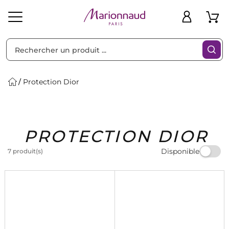
Trier par
Filtres
Protection Dior
Idées
Bons
PROTECTION DIOR
heveux
Solaire
Homme
Marques
Cadeaux
Plans
Disponible
7 produit(s)