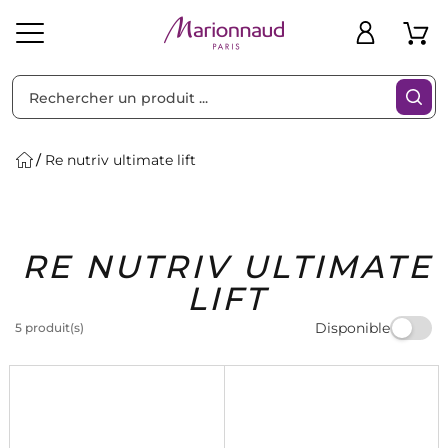
Trier par
Filtres
Re nutriv ultimate lift
Idées
Bons
RE NUTRIV ULTIMATE
heveux
Solaire
Homme
Marques
Cadeaux
Plans
LIFT
Disponible
5 produit(s)