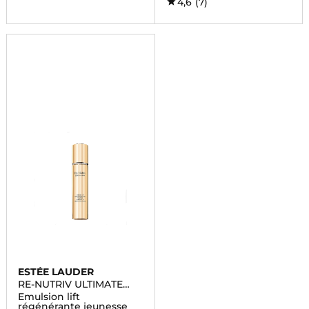
4,6
(7)
ESTÉE LAUDER
RE-NUTRIV ULTIMATE
LIFT
Emulsion lift
régénérante jeunesse