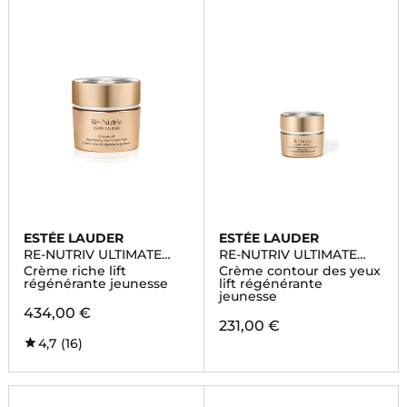
ESTÉE LAUDER
ESTÉE LAUDER
RE-NUTRIV ULTIMATE
RE-NUTRIV ULTIMATE
LIFT REGENERATING
LIFT
Crème riche lift
Crème contour des yeux
YOUTH
régénérante jeunesse
lift régénérante
jeunesse
434,00 €
231,00 €
4,7
(16)