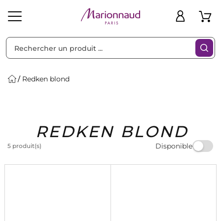
Trier par
Filtres
Redken blond
Idées
Bons
REDKEN BLOND
heveux
Solaire
Homme
Marques
Cadeaux
Plans
Disponible
5 produit(s)