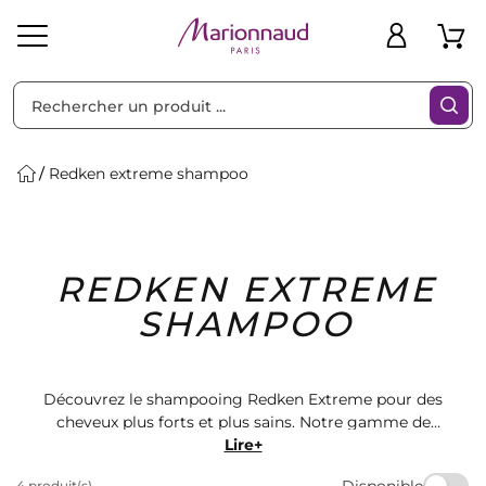
Trier par
Filtres
Redken extreme shampoo
Idées
Bons
REDKEN EXTREME
heveux
Solaire
Homme
Marques
Cadeaux
Plans
SHAMPOO
Découvrez le shampooing Redken Extreme pour des
cheveux plus forts et plus sains. Notre gamme de
produits capillaires de qualité vous offre une solution
Lire+
efficace pour les cheveux abîmés. Retrouvez une
Disponible
4 produit(s)