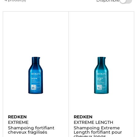
chevelure éclatante et revitalisée grâce à notre
sélection de shampooings Redken sur Marionnaud.
REDKEN
REDKEN
EXTREME
EXTREME LENGTH
Shampoing fortifiant
Shampoing Extreme
cheveux fragilisés
Length fortifiant pour
cheveux longs