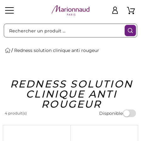
Trier par
Filtres
Redness solution clinique anti rougeur
Idées
Bons
REDNESS SOLUTION
heveux
Solaire
Homme
Marques
Cadeaux
Plans
CLINIQUE ANTI
ROUGEUR
Disponible
4 produit(s)