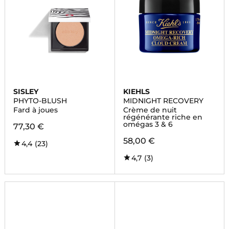
SISLEY
KIEHLS
PHYTO-BLUSH
MIDNIGHT RECOVERY
Fard à joues
Crème de nuit
régénérante riche en
omégas 3 & 6
77,30 €
58,00 €
4,4
(23)
4,7
(3)