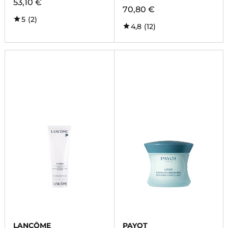
53,10 €
70,80 €
5
(2)
4,8
(12)
LANCÔME
PAYOT