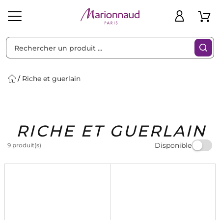
Trier par
Filtres
Riche et guerlain
Idées
Bons
RICHE ET GUERLAIN
heveux
Solaire
Homme
Marques
Cadeaux
Plans
Disponible
9 produit(s)