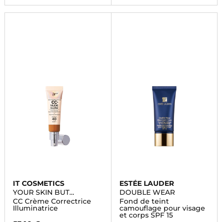
IT COSMETICS
ESTÉE LAUDER
YOUR SKIN BUT
DOUBLE WEAR
BETTER™ CC+ CREAM
CC Crème Correctrice
Fond de teint
NUDE GLOW
Illuminatrice
camouflage pour visage
et corps SPF 15