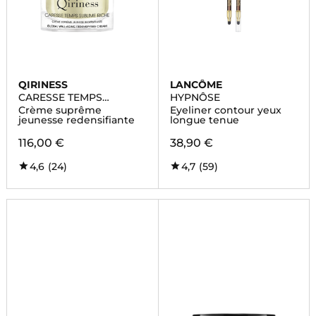
QIRINESS
LANCÔME
CARESSE TEMPS
HYPNÔSE
SUBLIME RICHE
Crème suprême
Eyeliner contour yeux
jeunesse redensifiante
longue tenue
116,00 €
38,90 €
4,6
(24)
4,7
(59)