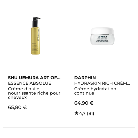
SHU UEMURA ART OF
DARPHIN
HAIR
ESSENCE ABSOLUE
HYDRASKIN RICH CRÈME
HYDRATANTE
Crème d'huile
Crème hydratation
nourrissante riche pour
continue
cheveux
64,90 €
65,80 €
4,7
(81)