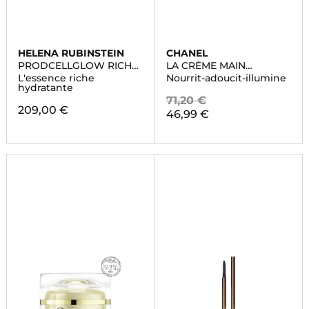
HELENA RUBINSTEIN
CHANEL
PRODCELLGLOW RICH
LA CRÈME MAIN
LOTION
TEXTURE RICHE
L'essence riche
Nourrit-adoucit-illumine
hydratante
71,20 €
209,00 €
46,99 €