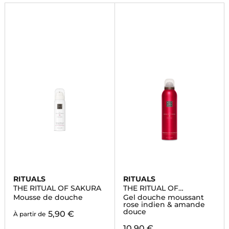
de la livraison rapide.
RITUALS
RITUALS
THE RITUAL OF SAKURA
THE RITUAL OF
AYURVEDA
Mousse de douche
Gel douche moussant
rose indien & amande
douce
5,90 €
À partir de
10,90 €