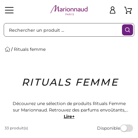
Trier par
Filtres
Rituals femme
Idées
Bons
RITUALS FEMME
heveux
Solaire
Homme
Marques
Cadeaux
Plans
Découvrez une sélection de produits Rituals Femme
sur Marionnaud. Retrouvez des parfums envoûtants,
des soins pour le corps luxueux et des produits de
Lire+
maquillage de qualité. Offrez-vous un moment de
Disponible
33 produit(s)
bien-être avec les produits Rituals Femme disponibles
sur notre site. Commandez dès maintenant et profitez