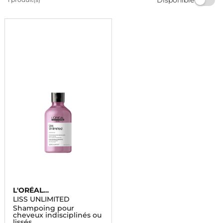
vos besoins capillaires chez Marionnaud. Offrez-vous
des cheveux sublimes et brillants dès aujourd'hui.
L'ORÉAL
PROFESSIONNEL
LISS UNLIMITED
Shampoing pour
cheveux indisciplinés ou
lissés