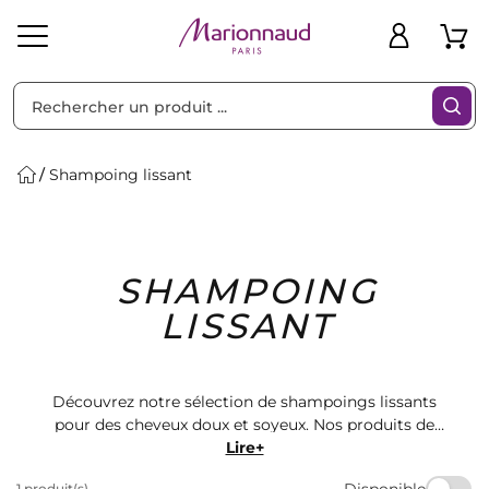
Trier par
Filtres
Shampoing lissant
Idées
Bons
SHAMPOING
heveux
Solaire
Homme
Marques
Cadeaux
Plans
LISSANT
Découvrez notre sélection de shampoings lissants
pour des cheveux doux et soyeux. Nos produits de
qualité professionnelle vous offrent une expérience de
Lire+
salon à la maison. Trouvez le shampoing parfait pour
Disponible
1 produit(s)