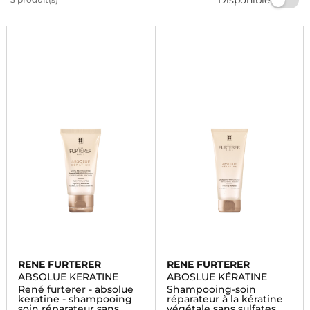
luxueux avec nos produits de qualité. Commandez dès
maintenant et profitez d'une livraison rapide.
RENE FURTERER
RENE FURTERER
ABSOLUE KERATINE
ABOSLUE KÉRATINE
René furterer - absolue
Shampooing-soin
keratine - shampooing
réparateur à la kératine
soin réparateur sans
végétale sans sulfates