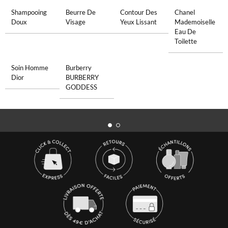
Shampooing
Beurre De
Contour Des
Chanel
Doux
Visage
Yeux Lissant
Mademoiselle
Eau De
Toilette
Soin Homme
Burberry
Dior
BURBERRY
GODDESS