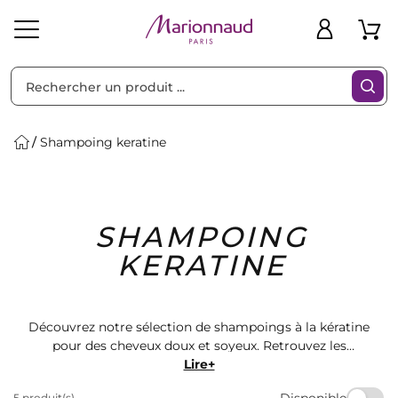
Trier par
Filtres
Shampoing keratine
Idées
Bons
SHAMPOING
heveux
Solaire
Homme
Marques
Cadeaux
Plans
KERATINE
Découvrez notre sélection de shampoings à la kératine
pour des cheveux doux et soyeux. Retrouvez les
meilleures marques de soins capillaires chez
Lire+
Marionnaud. Offrez à vos cheveux un traitement
Disponible
5 produit(s)